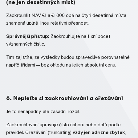
(ne jen desetinných míst)
Zaokrouhlit NAV €1 a €1 000 obě na čtyři desetinná místa
znamená úplně jinou relativní přesnost.
Správnější přístup:
Zaokrouhlujte na fixní počet
významných číslic.
Tím zajistíte, že výsledky budou spravedlivě porovnatelné
napříč třídami — bez ohledu na jejich absolutní cenu.
6. Nepleťte si zaokrouhlování a ořezávání
Je to nenápadný, ale zásadní rozdíl.
Zaokrouhlování upravuje číslo nahoru nebo dolů podle
pravidel. Ořezávání (truncating)
vždy jen odřízne zbytek
,