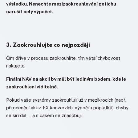
výsledku. Nenechte mezizaokrouhlování potichu
narušit celý výpočet.
3. Zaokrouhlujte co nejpozději
Čím dříve v procesu zaokrouhlíte, tím větší chybovost
riskujete.
Finální NAV na akcii by měl být jediným bodem, kde je
zaokrouhlení viditelné.
Pokud vaše systémy zaokrouhlují už v mezikrocích (např.
při ocenění aktiv, FX konverzích, výpočtu poplatků), chyby
se šíří dál — a s časem se znásobují.