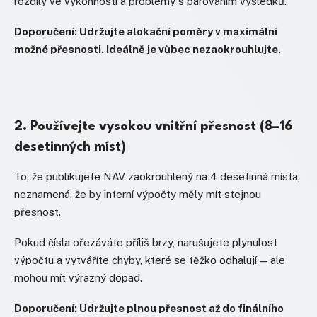
rozdíly ve výkonnosti a problémy s párováním výsledků.
Doporučení: Udržujte alokační poměry v maximální
možné přesnosti. Ideálně je vůbec nezaokrouhlujte.
2. Používejte vysokou vnitřní přesnost (8–16
desetinných míst)
To, že publikujete NAV zaokrouhlený na 4 desetinná místa,
neznamená, že by interní výpočty měly mít stejnou
přesnost.
Pokud čísla ořezáváte příliš brzy, narušujete plynulost
výpočtu a vytváříte chyby, které se těžko odhalují — ale
mohou mít výrazný dopad.
Doporučení: Udržujte plnou přesnost až do finálního