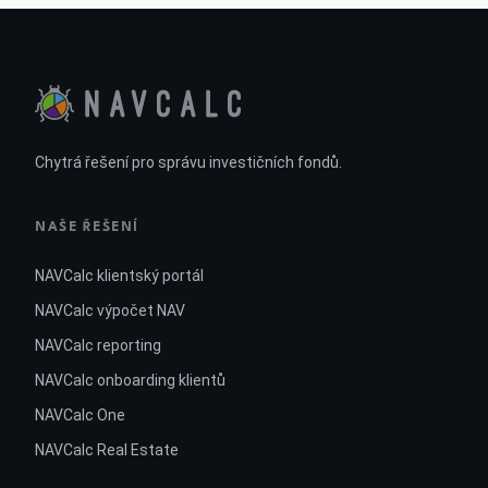
Chytrá řešení pro správu investičních fondů.
NAŠE ŘEŠENÍ
NAVCalc klientský portál
NAVCalc výpočet NAV
NAVCalc reporting
NAVCalc onboarding klientů
NAVCalc One
NAVCalc Real Estate