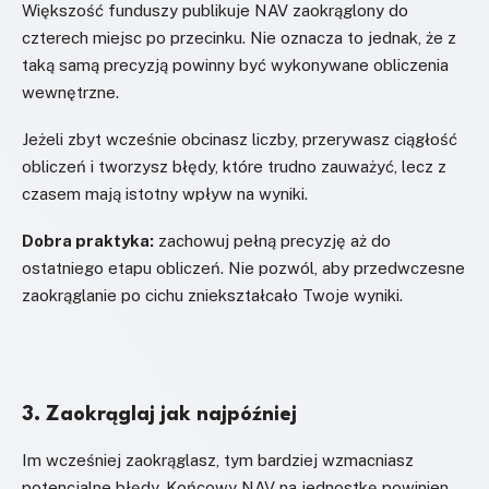
Większość funduszy publikuje NAV zaokrąglony do
czterech miejsc po przecinku. Nie oznacza to jednak, że z
taką samą precyzją powinny być wykonywane obliczenia
wewnętrzne.
Jeżeli zbyt wcześnie obcinasz liczby, przerywasz ciągłość
obliczeń i tworzysz błędy, które trudno zauważyć, lecz z
czasem mają istotny wpływ na wyniki.
Dobra praktyka:
zachowuj pełną precyzję aż do
ostatniego etapu obliczeń. Nie pozwól, aby przedwczesne
zaokrąglanie po cichu zniekształcało Twoje wyniki.
3. Zaokrąglaj jak najpóźniej
Im wcześniej zaokrąglasz, tym bardziej wzmacniasz
potencjalne błędy. Końcowy NAV na jednostkę powinien