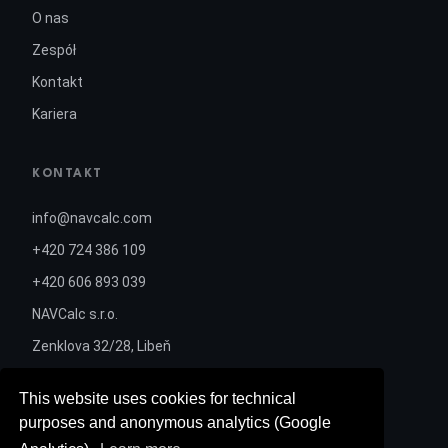
O nas
Zespół
Kontakt
Kariera
KONTAKT
info@navcalc.com
+420 724 386 109
+420 606 893 039
NAVCalc s.r.o.
Zenklova 32/28, Libeň
180 00 Praha 8
This website uses cookies for technical
ID: 237 54 354
purposes and anonymous analytics (Google